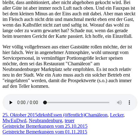
bleibt, dass ambitioniert, aber nicht abgehoben gekocht wird. Bei
aller Güte ist aber immer noch Luft nach oben. Und ein Fauxpas ist
bei dem kleinen Minus an der Eins auch mit dabei. Aber man steckt
im Fleisch auch nicht drin und manchmal merkt eben erst der Gast,
wenn das Kalbsfilet nicht zart und saftig ist. Worauf das wohl zu
lange oder zu warm gewartet hat? Schade nur, wenn das gerade
beim teuersten Gericht der Karte passiert. Ich hoffe, ein Einzelfall.
Wer völlig vollgefressen aus einer Gaststätte rollen möchte, der ist
hier falsch. Wer in angenehmer Atmosphäre, wohl umsorgt vom
Servicepersonal, in vernünftiger Portionsgröße lecker speisen
möchte, dem sei das Restaurant "Chamäleon" am
Neubrandenburger Marktplatz sehr empfohlen. Es ist noch relativ
neu in der Stadt. Wie ein Auto muss auch ein solcher Betrieb erst
"eingefahren" werden, damit die Prospektwerte (s.o.) auch immer
auf den Teller kommen.
Veröffentlicht
Autor
Kategorien
Schlagwörter
25. Oktober 2015
dirknb
Essen (öffentlich)
Chamäleon
,
Lecker
,
am
MwEuDwd
,
Neubrandenburg
,
teuer
Beitragsnavigation
Vorheriger
Geistreiche Bemerkungen vom 25.10.2015
Beitrag:
Nächster
Geistreiche Bemerkungen vom 01.11.2015
Beitrag