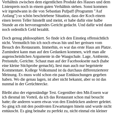
Verhältnis zwischen dem eigentlichen Produkt des Hauses und dem
Listenpreis noch in einem guten Verhältnis stehen. Sonst kommen
wir irgendwann in die von Sebastian Pufpaff (Programm "Auf
Anfang") so schön beschriebene Situation, dass der Koch einem
einen leeren Teller hinstellt und meint, er habe dafür eine halbe
Stunde an ein hervorragendes Gericht gedacht. Und dafür wird dann
noch ordentlich Geld bezahlt.
Doch genug philosophiert. So finde ich den Einstieg offensichtlich
nicht. Vermutlich bin ich noch etwas hin und her gerissen vom
Besuch des Restaurants. Immerhin, es war das erste Haus am Platze.
Zumindest kann man auf den Gedanken kommen, wirft man alle
augenscheinlichen Argumente in die Waagschale. Lage, Ambiente,
Preisstufe, Gerichte. Schaut man auf der Facebookseite nach (habe
eine kleine Stichprobe gemacht), liest man auch nur begeisterte
Kommentare. Kollege Volksmund ist da durchaus differenzierterer
Meinung. Es muss wohl schon ein paar Enttäuschungen gegeben
haben. Wo die genau lagen, ist aber nicht bekannt, aber so ist das
nunmal in der Gerüchteecke.
Bleibt also der eigenständige Test. Gegenüber den Mit-Essern war
ich diesmal im Vorteil, da ich das Restaurant schon mal besucht
hatte; die anderen waren etwas von den Eindrücken anderer geleitet.
So ging ich mit den positivsten Erwartungen hinein und wurde nicht
enttäuscht. Es ging beinahe zu perfekt zu, nicht einmal ein kleiner