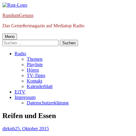
Springe
zum
RundumGenuss
Inhalt
Das Genießermagazin auf Mediatop Radio
Primäres
Menü
Suchen
Menü
nach:
Radio
Themen
Playliste
Hören
TV-Tipps
Kontakt
Kalenderblatt
EiTV
Impressum
Datenschutzerklärung
Reifen und Essen
Autor
Veröffentlicht
dirknb
25. Oktober 2015
am