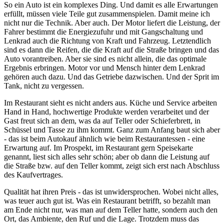
So ein Auto ist ein komplexes Ding. Und damit es alle Erwartungen
erfüllt, müssen viele Teile gut zusammenspielen. Damit meine ich
nicht nur die Technik. Aber auch. Der Motor liefert die Leistung, der
Fahrer bestimmt die Energiezufuhr und mit Gangschaltung und
Lenkrad auch die Richtung von Kraft und Fahrzeug. Letztendlich
sind es dann die Reifen, die die Kraft auf die Straße bringen und das
Auto vorantreiben. Aber sie sind es nicht allein, die das optimale
Ergebnis erbringen. Motor vor und Mensch hinter dem Lenkrad
gehören auch dazu. Und das Getriebe dazwischen. Und der Sprit im
Tank, nicht zu vergessen.
Im Restaurant sieht es nicht anders aus. Küche und Service arbeiten
Hand in Hand, hochwertige Produkte werden verarbeitet und der
Gast freut sich an dem, was da auf Teller oder Schieferbrett, in
Schüssel und Tasse zu ihm kommt. Ganz zum Anfang baut sich aber
- das ist beim Autokauf ähnlich wie beim Restaurantessen - eine
Erwartung auf. Im Prospekt, im Restaurant gern Speisekarte
genannt, liest sich alles sehr schön; aber ob dann die Leistung auf
die Straße bzw. auf den Teller kommt, zeigt sich erst nach Abschluss
des Kaufvertrages.
Qualität hat ihren Preis - das ist unwidersprochen. Wobei nicht alles,
was teuer auch gut ist. Was ein Restaurant betrifft, so bezahlt man
am Ende nicht nur, was man auf dem Teller hatte, sondern auch den
Ort, das Ambiente, den Ruf und die Lage. Trotzdem muss das