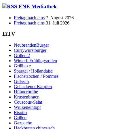
FNE Mediathek
Freitag nach eins
7. August 2026
Freitag nach eins
31. Juli 2026
EiTV
NeubrandenBurger
Currywurstburger
Grillen 2
Winterl. Frühlingsrollen
Grillhaxe
Spargel / Hollandaise
Fischstäbchen / Pommes
Gulasch
Gebackener Karpfen
Hühnerbrühe
Krustenbraten
Couscous-Salat
Wrukeneintopf
Risotto
Grillen
Gazpacho
Hackbraten chinesisch