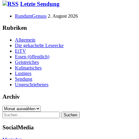
Haupt-
Letzte Sendung
Seitenleiste
RundumGenuss
2. August 2026
Rubriken
Allgemein
Die gekachelte Leseecke
EiTV
Essen (öffentlich)
Geistreiches
Kulinarisches
Lustiges
Sendung
Ungeschriebenes
Archiv
Archiv
Suchen
nach:
SocialMedia