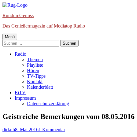
Springe
zum
RundumGenuss
Inhalt
Das Genießermagazin auf Mediatop Radio
Primäres
Menü
Suchen
Menü
nach:
Radio
Themen
Playliste
Hören
TV-Tipps
Kontakt
Kalenderblatt
EiTV
Impressum
Datenschutzerklärung
Geistreiche Bemerkungen vom 08.05.2016
Autor
Veröffentlicht
zu
dirknb
8. Mai 2016
1 Kommentar
am
Geistreiche