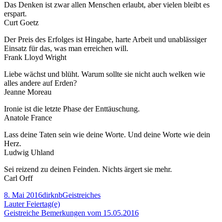
Das Denken ist zwar allen Menschen erlaubt, aber vielen bleibt es
Bemerkungen
erspart.
vom
Curt Goetz
08.05.2016
Der Preis des Erfolges ist Hingabe, harte Arbeit und unablässiger
Einsatz für das, was man erreichen will.
Frank Lloyd Wright
Liebe wächst und blüht. Warum sollte sie nicht auch welken wie
alles andere auf Erden?
Jeanne Moreau
Ironie ist die letzte Phase der Enttäuschung.
Anatole France
Lass deine Taten sein wie deine Worte. Und deine Worte wie dein
Herz.
Ludwig Uhland
Sei reizend zu deinen Feinden. Nichts ärgert sie mehr.
Carl Orff
Veröffentlicht
Autor
Kategorien
8. Mai 2016
dirknb
Geistreiches
am
Beitragsnavigation
Vorheriger
Lauter Feiertag(e)
Beitrag:
Nächster
Geistreiche Bemerkungen vom 15.05.2016
Beitrag