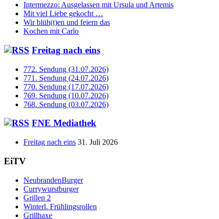
Intermezzo: Ausgelassen mit Ursula und Artemis
Mit viel Liebe gekocht …
Wir blüh(t)en und feiern das
Kochen mit Carlo
Freitag nach eins
772. Sendung (31.07.2026)
771. Sendung (24.07.2026)
770. Sendung (17.07.2026)
769. Sendung (10.07.2026)
768. Sendung (03.07.2026)
FNE Mediathek
Freitag nach eins
31. Juli 2026
EiTV
NeubrandenBurger
Currywurstburger
Grillen 2
Winterl. Frühlingsrollen
Grillhaxe