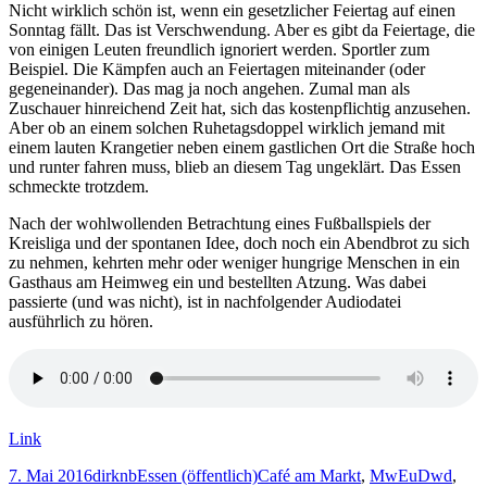
Nicht wirklich schön ist, wenn ein gesetzlicher Feiertag auf einen
Feiertag(e)
Sonntag fällt. Das ist Verschwendung. Aber es gibt da Feiertage, die
von einigen Leuten freundlich ignoriert werden. Sportler zum
Beispiel. Die Kämpfen auch an Feiertagen miteinander (oder
gegeneinander). Das mag ja noch angehen. Zumal man als
Zuschauer hinreichend Zeit hat, sich das kostenpflichtig anzusehen.
Aber ob an einem solchen Ruhetagsdoppel wirklich jemand mit
einem lauten Krangetier neben einem gastlichen Ort die Straße hoch
und runter fahren muss, blieb an diesem Tag ungeklärt. Das Essen
schmeckte trotzdem.
Nach der wohlwollenden Betrachtung eines Fußballspiels der
Kreisliga und der spontanen Idee, doch noch ein Abendbrot zu sich
zu nehmen, kehrten mehr oder weniger hungrige Menschen in ein
Gasthaus am Heimweg ein und bestellten Atzung. Was dabei
passierte (und was nicht), ist in nachfolgender Audiodatei
ausführlich zu hören.
Link
Veröffentlicht
Autor
Kategorien
Schlagwörter
7. Mai 2016
dirknb
Essen (öffentlich)
Café am Markt
,
MwEuDwd
,