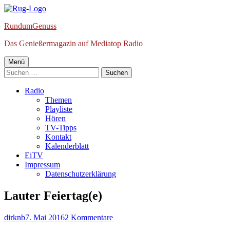
Springe
zum
RundumGenuss
Inhalt
Das Genießermagazin auf Mediatop Radio
Primäres
Menü
Suchen
Menü
nach:
Radio
Themen
Playliste
Hören
TV-Tipps
Kontakt
Kalenderblatt
EiTV
Impressum
Datenschutzerklärung
Lauter Feiertag(e)
Autor
Veröffentlicht
zu
dirknb
7. Mai 2016
2 Kommentare
am
Lauter