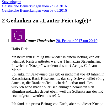
am
Stavenhagen
Beitragsnavigation
Vorheriger
Geistreiche Bemerkungen vom 24.04.2016
Beitrag:
Nächster
Geistreiche Bemerkungen vom 08.05.2016
Beitrag
2 Gedanken zu „
Lauter Feiertag(e)
“
Gunter Harzbecher
20. Februar 2017 um 20:19
Hallo Dirk,
bin heute rein zufällig mal wieder in einem Beitrag von dir
gelandet. Restauranttester war das Thema...in Stavenhagen.
In welcher "Kneipe" war denn das nur? Ach ja, Cafe am
Markt.
Soljanka mit Jagdwurst (das gab es nicht mal vor 40 Jahren in
Kasachstan), Back-Käse aus ...., das sog. Schweinefilet völlig
daneben, die Bratkartoffeln nicht definierbar und alles
wirklich hand made? Vier Bedienungen bemühten sich
allumfassend...das dauert eben, weil die Soljanka aus der TK
erst aufgetaut werden musste? 🙂
Ich fand, ein prima Beitrag von Euch, aber mit dieser Kneipe