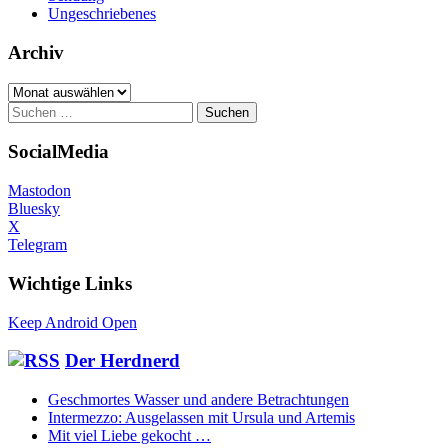
Ungeschriebenes
Archiv
Archiv
Suchen
nach:
SocialMedia
Mastodon
Bluesky
X
Telegram
Wichtige Links
Keep Android Open
Der Herdnerd
Geschmortes Wasser und andere Betrachtungen
Intermezzo: Ausgelassen mit Ursula und Artemis
Mit viel Liebe gekocht …