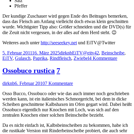
Salz
Pfeffer
Der kundige Zuschauer wird gegen Ende des Beitrages bemerken,
dass das Fleisch am Anfang vielleicht doch etwas klein geschnitten
wurde. Wichtigster Tipp also: Größer schneiden und die DVD(s) für
die Zeuit nicht vergessen, in der alles auf dem Herd steht. 😉
Weiteres auch unter
http://seeseekey.net
und EiTV@Twitter
Veröffentlicht
Autor
Kategorien
Schlagwörter
5. Februar 2011
16. März 2025
dirknb
EiTV
@eitv42
,
Beinscheibe
,
am
zu
EiTV
,
Gulasch
,
Paprika
,
Rindfleisch
,
Zwiebel
4 Kommentare
EiTV
No.
Ossobuco rustica
7
13
–
Autor
Veröffentlicht
zu
dirknb
6. Februar 2010
7 Kommentare
Gulasch
am
Ossobuco
Osso Bucco, Ossobuco oder wie das auch immer noch geschrieben
rustica
werden kann, ist ein italienisches Schmorgericht, bei dem in dicke
Scheiben geschnittene Kalbshaxen im Ofen gegart wird. Dabei heißt
Ossobuco eigentlich nur Knochen mit Loch, was sich auf den
zentralen Knochen einer solchen Beinscheibe bezieht.
Da es nicht einfach ist, Kalbsbeinscheiben zu bekommen, habe ich
die rustikale Version mit Rinderbeinscheibe probiert, die auch sehr