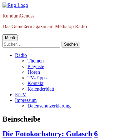
Springe
zum
RundumGenuss
Inhalt
Das Genießermagazin auf Mediatop Radio
Primäres
Menü
Suchen
Menü
nach:
Radio
Themen
Playliste
Hören
TV-Tipps
Kontakt
Kalenderblatt
EiTV
Impressum
Datenschutzerklärung
Schlagwort:
Beinscheibe
Die Fotokochstory: Gulasch
6