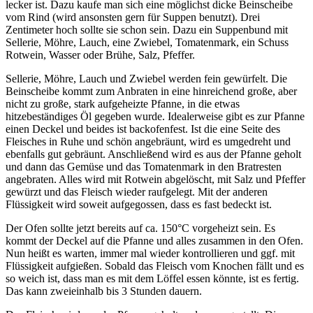
lecker ist. Dazu kaufe man sich eine möglichst dicke Beinscheibe
vom Rind (wird ansonsten gern für Suppen benutzt). Drei
Zentimeter hoch sollte sie schon sein. Dazu ein Suppenbund mit
Sellerie, Möhre, Lauch, eine Zwiebel, Tomatenmark, ein Schuss
Rotwein, Wasser oder Brühe, Salz, Pfeffer.
Sellerie, Möhre, Lauch und Zwiebel werden fein gewürfelt. Die
Beinscheibe kommt zum Anbraten in eine hinreichend große, aber
nicht zu große, stark aufgeheizte Pfanne, in die etwas
hitzebeständiges Öl gegeben wurde. Idealerweise gibt es zur Pfanne
einen Deckel und beides ist backofenfest. Ist die eine Seite des
Fleisches in Ruhe und schön angebräunt, wird es umgedreht und
ebenfalls gut gebräunt. Anschließend wird es aus der Pfanne geholt
und dann das Gemüse und das Tomatenmark in den Bratresten
angebraten. Alles wird mit Rotwein abgelöscht, mit Salz und Pfeffer
gewürzt und das Fleisch wieder raufgelegt. Mit der anderen
Flüssigkeit wird soweit aufgegossen, dass es fast bedeckt ist.
Der Ofen sollte jetzt bereits auf ca. 150°C vorgeheizt sein. Es
kommt der Deckel auf die Pfanne und alles zusammen in den Ofen.
Nun heißt es warten, immer mal wieder kontrollieren und ggf. mit
Flüssigkeit aufgießen. Sobald das Fleisch vom Knochen fällt und es
so weich ist, dass man es mit dem Löffel essen könnte, ist es fertig.
Das kann zweieinhalb bis 3 Stunden dauern.