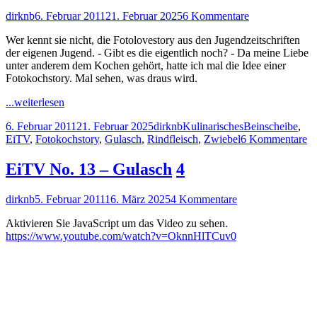
Autor
Veröffentlicht
zu
dirknb
6. Februar 2011
21. Februar 2025
6 Kommentare
am
Die
Wer kennt sie nicht, die Fotolovestory aus den Jugendzeitschriften
Fotokochstory:
der eigenen Jugend. - Gibt es die eigentlich noch? - Da meine Liebe
Gulasch
unter anderem dem Kochen gehört, hatte ich mal die Idee einer
Fotokochstory. Mal sehen, was draus wird.
"Die
...weiterlesen
Fotokochstory:
Veröffentlicht
Autor
Kategorien
Schlagwörter
6. Februar 2011
21. Februar 2025
dirknb
Kulinarisches
Beinscheibe
,
Gulasch"
am
zu
EiTV
,
Fotokochstory
,
Gulasch
,
Rindfleisch
,
Zwiebel
6 Kommentare
D
Fo
EiTV No. 13 – Gulasch
4
Gu
Autor
Veröffentlicht
zu
dirknb
5. Februar 2011
16. März 2025
4 Kommentare
am
EiTV
Aktivieren Sie JavaScript um das Video zu sehen.
No.
https://www.youtube.com/watch?v=OknnHlTCuv0
13
–
Gulasch