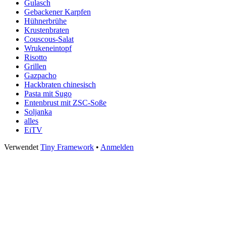
Gulasch
Gebackener Karpfen
Hühnerbrühe
Krustenbraten
Couscous-Salat
Wrukeneintopf
Risotto
Grillen
Gazpacho
Hackbraten chinesisch
Pasta mit Sugo
Entenbrust mit ZSC-Soße
Soljanka
alles
EiTV
Footer
Verwendet
Tiny Framework
•
Anmelden
Inhalt