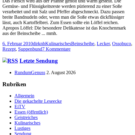
Das Fleisch wird aus der Pfanne geholt und warm gestellt. Die
Gemüse- und Flüssigkeitsreste werden pürierend zu einer Soße
verarbeitet und mit Salz und Pfeffer abgeschmeckt. Dazu passen
breite Bandnudeln oder, wenn man die Soße etwas dickflüssiger
lässt, auch Kartoffelbrei. Zum Essen sollte ein Löffel reichen.
Apropos Löffel: Die besondere Delikatesse ist das Knochenmark
aus der Beinscheibe ... mmh.
Veröffentlicht
Autor
Kategorien
Schlagwörter
6. Februar 2010
dirknb
Kulinarisches
Beinscheibe
,
Lecker
,
Ossobuco
,
am
zu
Rezept
,
Suppenbund
7 Kommentare
Ossobuco
rustica
Haupt-
Letzte Sendung
Seitenleiste
RundumGenuss
2. August 2026
Rubriken
Allgemein
Die gekachelte Leseecke
EiTV
Essen (öffentlich)
Geistreiches
Kulinarisches
Lustiges
Sendung