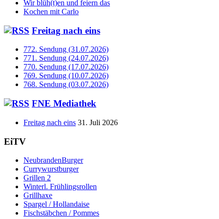
Wir blüh(t)en und feiern das
Kochen mit Carlo
Freitag nach eins
772. Sendung (31.07.2026)
771. Sendung (24.07.2026)
770. Sendung (17.07.2026)
769. Sendung (10.07.2026)
768. Sendung (03.07.2026)
FNE Mediathek
Freitag nach eins
31. Juli 2026
EiTV
NeubrandenBurger
Currywurstburger
Grillen 2
Winterl. Frühlingsrollen
Grillhaxe
Spargel / Hollandaise
Fischstäbchen / Pommes