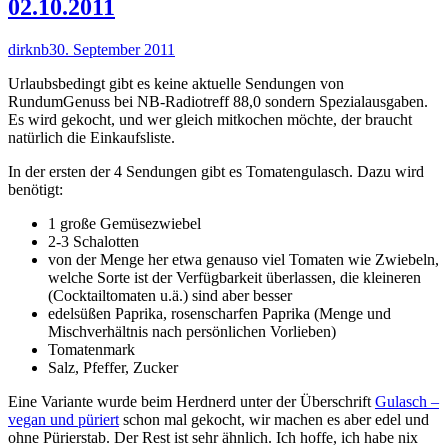
02.10.2011
Autor
Veröffentlicht
dirknb
30. September 2011
am
Urlaubsbedingt gibt es keine aktuelle Sendungen von
RundumGenuss bei NB-Radiotreff 88,0 sondern Spezialausgaben.
Es wird gekocht, und wer gleich mitkochen möchte, der braucht
natürlich die Einkaufsliste.
In der ersten der 4 Sendungen gibt es Tomatengulasch. Dazu wird
benötigt:
1 große Gemüsezwiebel
2-3 Schalotten
von der Menge her etwa genauso viel Tomaten wie Zwiebeln,
welche Sorte ist der Verfügbarkeit überlassen, die kleineren
(Cocktailtomaten u.ä.) sind aber besser
edelsüßen Paprika, rosenscharfen Paprika (Menge und
Mischverhältnis nach persönlichen Vorlieben)
Tomatenmark
Salz, Pfeffer, Zucker
Eine Variante wurde beim Herdnerd unter der Überschrift
Gulasch –
vegan und püriert
schon mal gekocht, wir machen es aber edel und
ohne Pürierstab. Der Rest ist sehr ähnlich. Ich hoffe, ich habe nix