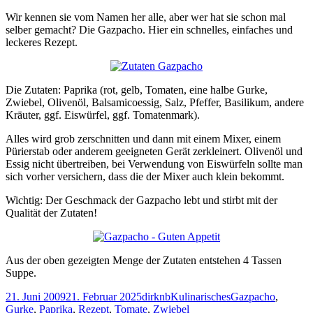
am
Wir kennen sie vom Namen her alle, aber wer hat sie schon mal
selber gemacht? Die Gazpacho. Hier ein schnelles, einfaches und
leckeres Rezept.
Die Zutaten: Paprika (rot, gelb, Tomaten, eine halbe Gurke,
Zwiebel, Olivenöl, Balsamicoessig, Salz, Pfeffer, Basilikum, andere
Kräuter, ggf. Eiswürfel, ggf. Tomatenmark).
Alles wird grob zerschnitten und dann mit einem Mixer, einem
Pürierstab oder anderem geeigneten Gerät zerkleinert. Olivenöl und
Essig nicht übertreiben, bei Verwendung von Eiswürfeln sollte man
sich vorher versichern, dass die der Mixer auch klein bekommt.
Wichtig: Der Geschmack der Gazpacho lebt und stirbt mit der
Qualität der Zutaten!
Aus der oben gezeigten Menge der Zutaten entstehen 4 Tassen
Suppe.
Veröffentlicht
Autor
Kategorien
Schlagwörter
21. Juni 2009
21. Februar 2025
dirknb
Kulinarisches
Gazpacho
,
am
Gurke
,
Paprika
,
Rezept
,
Tomate
,
Zwiebel