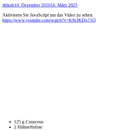
Autor
Veröffentlicht
dirknb
10. Dezember 2010
16. März 2025
am
Aktivieren Sie JavaScript um das Video zu sehen.
https://www.youtube.com/watch?v=KftcIKDx71Q
125 g Couscous
2 Hühnerbrüste