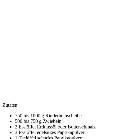
–
Gulasch
Zutaten:
750 bis 1000 g Rinderbeinscheibe
500 bis 750 g Zwiebeln
2 Esslöffel Erdnussöl oder Butterschmalz
3 Esslöffel edelsüßes Paprikapulver
1 Teelöffel scharfes Paprikapulver