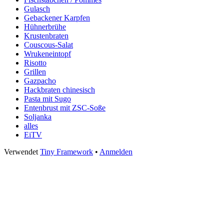
Gulasch
Gebackener Karpfen
Hühnerbrühe
Krustenbraten
Couscous-Salat
Wrukeneintopf
Risotto
Grillen
Gazpacho
Hackbraten chinesisch
Pasta mit Sugo
Entenbrust mit ZSC-Soße
Soljanka
alles
EiTV
Footer
Verwendet
Tiny Framework
•
Anmelden
Inhalt