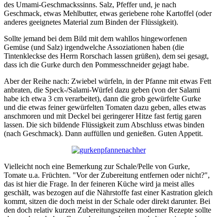
des Umami-Geschmackssinns. Salz, Pfeffer und, je nach
Geschmack, etwas Mehlbutter, etwas geriebene rohe Kartoffel (oder
anderes geeignetes Material zum Binden der Flüssigkeit).
Sollte jemand bei dem Bild mit dem wahllos hingeworfenen
Gemüse (und Salz) irgendwelche Assoziationen haben (die
Tintenkleckse des Herrn Rorschach lassen grüßen), dem sei gesagt,
dass ich die Gurke durch den Pommesschneider gejagt habe.
Aber der Reihe nach: Zwiebel würfeln, in der Pfanne mit etwas Fett
anbraten, die Speck-/Salami-Würfel dazu geben (von der Salami
habe ich etwa 3 cm verarbeitet), dann die grob gewürfelte Gurke
und die etwas feiner gewürfelten Tomaten dazu geben, alles etwas
anschmoren und mit Deckel bei geringerer Hitze fast fertig garen
lassen. Die sich bildende Flüssigkeit zum Abschluss etwas binden
(nach Geschmack). Dann auffüllen und genießen. Guten Appetit.
Vielleicht noch eine Bemerkung zur Schale/Pelle von Gurke,
Tomate u.a. Früchten. "Vor der Zubereitung entfernen oder nicht?",
das ist hier die Frage. In der feineren Küche wird ja meist alles
geschält, was bezogen auf die Nährstoffe fast einer Kastration gleich
kommt, sitzen die doch meist in der Schale oder direkt darunter. Bei
den doch relativ kurzen Zubereitungszeiten moderner Rezepte sollte