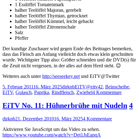
1 Esslöffel Tomatenmark
halber Teelöffel Majoran, gerebelt
halber Teelöffel Thymian, getrocknet
halber Teelöffel Kümmel, leicht gehackt
halber Teelöffel Zitronenschale
Salz
Pfeffer
Der kundige Zuschauer wird gegen Ende des Beitrages bemerken,
dass das Fleisch am Anfang vielleicht doch etwas klein geschnitten
wurde. Wichtigster Tipp also: Größer schneiden und die DVD(s) für
die Zeuit nicht vergessen, in der alles auf dem Herd steht. 😉
Weiteres auch unter
http://seeseekey.net
und EiTV@Twitter
Veröffentlicht
Autor
Kategorien
Schlagwörter
5. Februar 2011
16. März 2025
dirknb
EiTV
@eitv42
,
Beinscheibe
,
am
zu
EiTV
,
Gulasch
,
Paprika
,
Rindfleisch
,
Zwiebel
4 Kommentare
EiTV
No.
EiTV No. 11: Hühnerbrühe mit Nudeln
4
13
–
Autor
Veröffentlicht
zu
dirknb
21. Dezember 2010
16. März 2025
4 Kommentare
Gulasch
am
EiTV
Aktivieren Sie JavaScript um das Video zu sehen.
No.
https://www.youtube.com/watch?v=Det1JsEapqA
11: