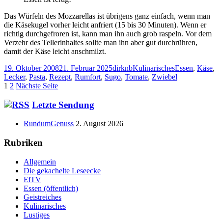
Das Würfeln des Mozzarellas ist übrigens ganz einfach, wenn man
die Käsekugel vorher leicht anfriert (15 bis 30 Minuten). Wenn er
richtig durchgefroren ist, kann man ihn auch grob raspeln. Vor dem
Verzehr des Tellerinhaltes sollte man ihn aber gut durchrühren,
damit der Käse leicht anschmilzt.
Veröffentlicht
Autor
Kategorien
Schlagwörter
19. Oktober 2008
21. Februar 2025
dirknb
Kulinarisches
Essen
,
Käse
,
am
Lecker
,
Pasta
,
Rezept
,
Rumfort
,
Sugo
,
Tomate
,
Zwiebel
Seitennummerierung
Seite
Seite
1
2
Nächste Seite
der
Haupt-
Letzte Sendung
Beiträge
Seitenleiste
RundumGenuss
2. August 2026
Rubriken
Allgemein
Die gekachelte Leseecke
EiTV
Essen (öffentlich)
Geistreiches
Kulinarisches
Lustiges