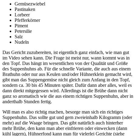
Gemüsezwiebel
Pastinaken
Lorbeer
Pfefferkörner
Piment
Petersilie
Salz
Nudeln
Das Gericht zuzubereiten, ist eigentlich ganz einfach, wie man gut
im Video sehen kann. Die Frage ist meist nur, wann kommt was in
den Topf. Das hängt im wesentlichen von der Qualität und Größe
des Suppenhuhns ab. Für die schnelle Variante, die auch aus einem
Brathuhn oder nur aus Keulen und/oder Hühnerklein gemacht wird,
gibt man das Suppengemüse nicht gleich zum Anfang in den Topf,
sondern ca. 30 bis 45 Minuten später. Dafür dann aber alles, weil es
dann direkt mitgegessen wird. Allerdings ist die Brühe dann nicht
ganz so aromatisch wie die aus einem richtigen Suppenhuhn, aber in
anderthalb Stunden fertig.
Will man es also richtig machen, besorge man sich ein richtiges
Suppenhuhn. Das sollte gut und gern zweieinhalb Kilogramm (oder
mehr) auf die Waage bringen. Das gibt natürlich auch hinterher
mehr Brühe, den kann man aber einfrieren oder einwecken (dann
kühl lagern), Hühnerfond kann man für vielerlei Gerichte (siehe