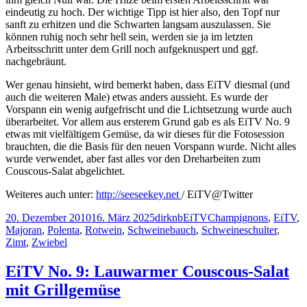
eindeutig zu hoch. Der wichtige Tipp ist hier also, den Topf nur
sanft zu erhitzen und die Schwarten langsam auszulassen. Sie
können ruhig noch sehr hell sein, werden sie ja im letzten
Arbeitsschritt unter dem Grill noch aufgeknuspert und ggf.
nachgebräunt.
Wer genau hinsieht, wird bemerkt haben, dass EiTV diesmal (und
auch die weiteren Male) etwas anders aussieht. Es wurde der
Vorspann ein wenig aufgefrischt und die Lichtsetzung wurde auch
überarbeitet. Vor allem aus ersterem Grund gab es als EiTV No. 9
etwas mit vielfältigem Gemüse, da wir dieses für die Fotosession
brauchten, die die Basis für den neuen Vorspann wurde. Nicht alles
wurde verwendet, aber fast alles vor den Dreharbeiten zum
Couscous-Salat abgelichtet.
Weiteres auch unter:
http://seeseekey.net
/ EiTV@Twitter
Veröffentlicht
Autor
Kategorien
Schlagwörter
20. Dezember 2010
16. März 2025
dirknb
EiTV
Champignons
,
EiTV
,
am
Majoran
,
Polenta
,
Rotwein
,
Schweinebauch
,
Schweineschulter
,
Zimt
,
Zwiebel
EiTV No. 9: Lauwarmer Couscous-Salat
mit Grillgemüse