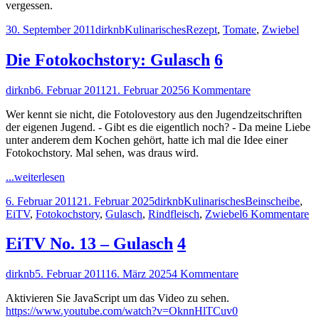
vergessen.
Veröffentlicht
Autor
Kategorien
Schlagwörter
30. September 2011
dirknb
Kulinarisches
Rezept
,
Tomate
,
Zwiebel
am
Die Fotokochstory: Gulasch
6
Autor
Veröffentlicht
zu
dirknb
6. Februar 2011
21. Februar 2025
6 Kommentare
am
Die
Wer kennt sie nicht, die Fotolovestory aus den Jugendzeitschriften
Fotokochstory:
der eigenen Jugend. - Gibt es die eigentlich noch? - Da meine Liebe
Gulasch
unter anderem dem Kochen gehört, hatte ich mal die Idee einer
Fotokochstory. Mal sehen, was draus wird.
"Die
...weiterlesen
Fotokochstory:
Veröffentlicht
Autor
Kategorien
Schlagwörter
6. Februar 2011
21. Februar 2025
dirknb
Kulinarisches
Beinscheibe
,
Gulasch"
am
zu
EiTV
,
Fotokochstory
,
Gulasch
,
Rindfleisch
,
Zwiebel
6 Kommentare
D
Fo
EiTV No. 13 – Gulasch
4
Gu
Autor
Veröffentlicht
zu
dirknb
5. Februar 2011
16. März 2025
4 Kommentare
am
EiTV
Aktivieren Sie JavaScript um das Video zu sehen.
No.
https://www.youtube.com/watch?v=OknnHlTCuv0
13