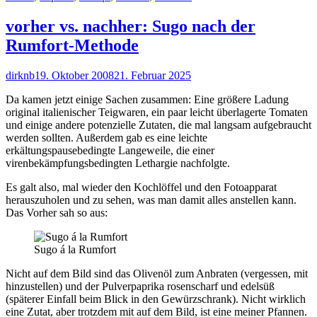
vorher vs. nachher: Sugo nach der
Rumfort-Methode
Autor
Veröffentlicht
dirknb
19. Oktober 2008
21. Februar 2025
am
Da kamen jetzt einige Sachen zusammen: Eine größere Ladung
original italienischer Teigwaren, ein paar leicht überlagerte Tomaten
und einige andere potenzielle Zutaten, die mal langsam aufgebraucht
werden sollten. Außerdem gab es eine leichte
erkältungspausebedingte Langeweile, die einer
virenbekämpfungsbedingten Lethargie nachfolgte.
Es galt also, mal wieder den Kochlöffel und den Fotoapparat
herauszuholen und zu sehen, was man damit alles anstellen kann.
Das Vorher sah so aus:
Sugo á la Rumfort
Nicht auf dem Bild sind das Olivenöl zum Anbraten (vergessen, mit
hinzustellen) und der Pulverpaprika rosenscharf und edelsüß
(späterer Einfall beim Blick in den Gewürzschrank). Nicht wirklich
eine Zutat, aber trotzdem mit auf dem Bild, ist eine meiner Pfannen.