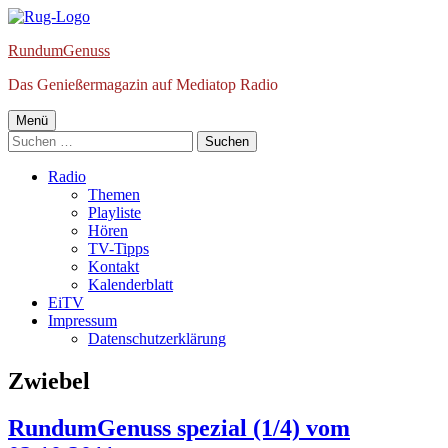
Springe
zum
RundumGenuss
Inhalt
Das Genießermagazin auf Mediatop Radio
Primäres
Menü
Suchen
Menü
nach:
Radio
Themen
Playliste
Hören
TV-Tipps
Kontakt
Kalenderblatt
EiTV
Impressum
Datenschutzerklärung
Schlagwort:
Zwiebel
RundumGenuss spezial (1/4) vom