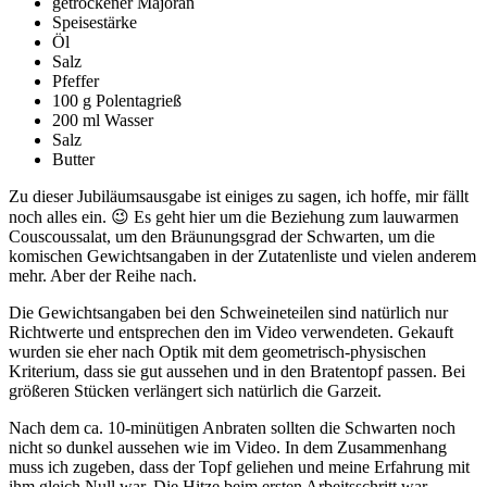
getrockener Majoran
Speisestärke
Öl
Salz
Pfeffer
100 g Polentagrieß
200 ml Wasser
Salz
Butter
Zu dieser Jubiläumsausgabe ist einiges zu sagen, ich hoffe, mir fällt
noch alles ein. 😉 Es geht hier um die Beziehung zum lauwarmen
Couscoussalat, um den Bräunungsgrad der Schwarten, um die
komischen Gewichtsangaben in der Zutatenliste und vielen anderem
mehr. Aber der Reihe nach.
Die Gewichtsangaben bei den Schweineteilen sind natürlich nur
Richtwerte und entsprechen den im Video verwendeten. Gekauft
wurden sie eher nach Optik mit dem geometrisch-physischen
Kriterium, dass sie gut aussehen und in den Bratentopf passen. Bei
größeren Stücken verlängert sich natürlich die Garzeit.
Nach dem ca. 10-minütigen Anbraten sollten die Schwarten noch
nicht so dunkel aussehen wie im Video. In dem Zusammenhang
muss ich zugeben, dass der Topf geliehen und meine Erfahrung mit
ihm gleich Null war. Die Hitze beim ersten Arbeitsschritt war