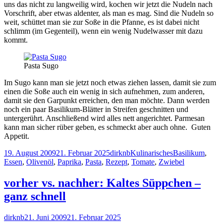
uns das nicht zu langweilig wird, kochen wir jetzt die Nudeln nach
Vorschrift, aber etwas aldenter, als man es mag. Sind die Nudeln so
weit, schüttet man sie zur Soße in die Pfanne, es ist dabei nicht
schlimm (im Gegenteil), wenn ein wenig Nudelwasser mit dazu
kommt.
Pasta Sugo
Im Sugo kann man sie jetzt noch etwas ziehen lassen, damit sie zum
einen die Soße auch ein wenig in sich aufnehmen, zum anderen,
damit sie den Garpunkt erreichen, den man möchte. Dann werden
noch ein paar Basilikum-Blätter in Streifen geschnitten und
untergerührt. Anschließend wird alles nett angerichtet. Parmesan
kann man sicher rüber geben, es schmeckt aber auch ohne. Guten
Appetit.
Veröffentlicht
Autor
Kategorien
Schlagwörter
19. August 2009
21. Februar 2025
dirknb
Kulinarisches
Basilikum
,
am
Essen
,
Olivenöl
,
Paprika
,
Pasta
,
Rezept
,
Tomate
,
Zwiebel
vorher vs. nachher: Kaltes Süppchen –
ganz schnell
Autor
Veröffentlicht
dirknb
21. Juni 2009
21. Februar 2025