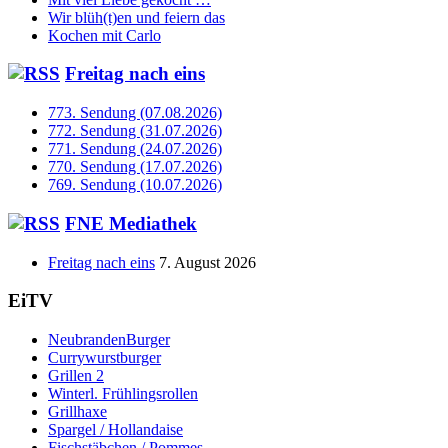
Wir blüh(t)en und feiern das
Kochen mit Carlo
Freitag nach eins
773. Sendung (07.08.2026)
772. Sendung (31.07.2026)
771. Sendung (24.07.2026)
770. Sendung (17.07.2026)
769. Sendung (10.07.2026)
FNE Mediathek
Freitag nach eins
7. August 2026
EiTV
NeubrandenBurger
Currywurstburger
Grillen 2
Winterl. Frühlingsrollen
Grillhaxe
Spargel / Hollandaise
Fischstäbchen / Pommes