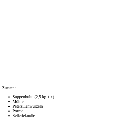
Hühnerbrühe
mit
Nudeln
Zutaten:
Suppenhuhn (2,5 kg + x)
Möhren
Petersilienwurzeln
Porree
Sellerieknolle