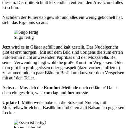
diesem. Der dritte Schnitt letztendlich entfernt den Ansatz und alles
ist schön.
Nachdem der Pürierstab gewirkt und alles ein wenig geköchelt hat,
sieht das Ergebnis so aus:
Sugo fertig
Jetzt wird es in Gläser gefüllt und kalt gestellt. Das Nudelgericht
gibt es erst morgen. Mit auf dem Bild sind übrigens die zum ersten
Fototermin nicht anwesenden Paprikas und der Mozzarella. Bei
seiner Verwendung liegt wohl die große Kunst im Weglassen. Oder
man gibt ihn grob gerissen oder geraspelt (dazu vorher einfrieren)
zusammen mit ein paar Blättern Basilikum kurz vor dem Verspeisen
mit auf den Teller.
Achso ... Muss ich die
Rumfort
-Methode noch erklären? Da ist
eben einiges drin, was
rum
lag und
fort
musste.
Update I
: Mittlerweile habe ich die Soße auf Nudeln, mit
Mozarellawürfelchen, Basilikum und Crema di Balsamico gegessen.
Lecker.
Essen ist fertig!