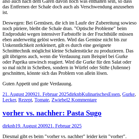
also auch nach dem Garen davon noch was enthalten sein, so dass
das Entfernen der Schale doch auch als Verschwendung anzusehen
ist.
Deswegen: Bei Gemüsen, die ich im Laufe der Zubereitung sowieso
noch püriere, bleibt die Schale dran. "Optische Probleme" beim
Endprodukt wegen intensiver Farbstoffe in der Fruchthülle müssen
eben anderweitig gelöst werden. Wird das Gemüse nicht bis zur
Unkenntlichkeit zerkleinert, gilt es durch eine geeignete
Schnitttechnik möglichst kleine Schalenstücke zu produzieren. Das
gilt übrigens auch, wenn die Verdauung zum Beispiel bei Gurke
oder Paprika unwirsch reagiert. Wird die Gurke für den Salat oder
so mal nicht in Scheiben, sondern in Würfel oder Stifte (Julienne)
geschnitten, könnte sich das Problem von allein lösen.
Guten Appetit und gute Verdauung.
Veröffentlicht
Autor
Kategorien
Schlagwörter
21. August 2009
21. Februar 2025
dirknb
Kulinarisches
Essen
,
Gurke
,
am
zu
Lecker
,
Rezept
,
Tomate
,
Zwiebel
2 Kommentare
vorher
vs.
vorher vs. nachher: Pasta Sugo
nachher:
Gurkenpfanne
Autor
Veröffentlicht
dirknb
19. August 2009
21. Februar 2025
am
Diesmal gibt es beim "vorher vs. nachher" leider kein "vorher".