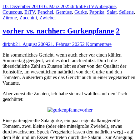
Veröffentlicht
Autor
Kategorien
Schlagwörter
10. Dezember 2010
16. März 2025
dirknb
EiTV
Aubergine
,
am
Couscous
,
EiTV
,
Fenchel
,
Gemüse
,
Gurke
,
Paprika
,
Salat
,
Sellerie
,
Zitrone
,
Zucchini
,
Zwiebel
vorher vs. nachher: Gurkenpfanne
2
Autor
Veröffentlicht
zu
dirknb
21. August 2009
21. Februar 2025
2 Kommentare
am
vorher
Ein sommerliches Gericht, wenn auch eher vor einen kühlen
vs.
Sommertag geeigent, wird es doch auch erhitzt. Durch die
nachher:
übersichtliche Zahl an Zutaten lebt es aber von der Qualität der
Gurkenpfanne
Rohstoffe, im wesentlichen natürlich von der Gurke und den
Tomaten. Außerdem gibt es das Gericht auch in einer vegetarischen
Variante.
Aber zuerst die Zutaten, ich habe sie mal wahllos auf den Tisch
geschüttet:
Eine gartengereifte Salatgurke, ein paar eigenbalkongereifte
Tomaten, zwei kleine (oder eine mittelgroße Zwiebel), etwas
durchwachsenen Speck (Vegetarier lassen den natürlich weg) - auf
dem Bild und im Essen vertreten durch die Salami - zur Anregung