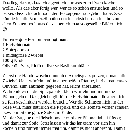
Das liegt daran, dass ich eigentlich nur was zum Essen kochen
wollte. Als das aber fertig war, war es so schön anzusehen und so
lecker, dass ich doch noch den Fotoapparat rausgeholt habe. Zwar
könnte ich die Vorher-Situation noch nachstellen - ich habe von
allen Zutaten noch was da - aber ich mag so gestellte Bilder nicht.
😉
Für eine gute Portion benötigt man:
1 Fleischtomate
2 Spitzpaprika
1 mittelgroße Zwiebel
100 g Nudeln
Olivenöl, Salz, Pfeffer, diverse Basilikumblätter
Zuerst die Hände waschen und den Arbeitsplatz putzen, danach die
Zwiebel klein würfeln und in einer heißen Pfanne, in die man etwas
Olivenöl zum anbraten gegeben hat, leicht anbräunen.
Währenddessen die Spitzpaprika klein würfeln und mit in die
Pfanne geben. Das gleiche gilt für die Fleischtomate, die aber nicht
zu fein geschnitten werden braucht. Wer die Schlusen nicht in der
Soße will, muss natürlich die Paprika und die Tomate vorher schälen
bzw. püriert die ganze Soße am Ende.
Mit der Zugabe der Fleischtomate wird der Pfanneninhalt flüssig
und damit zur Soße. Jetzt lassen wir das langsam vor sich hin
köcheln und rühren immer mal um, damit es nicht anbrennt. Damit