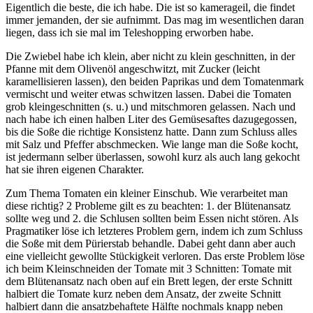
Eigentlich die beste, die ich habe. Die ist so kamerageil, die findet
immer jemanden, der sie aufnimmt. Das mag im wesentlichen daran
liegen, dass ich sie mal im Teleshopping erworben habe.
Die Zwiebel habe ich klein, aber nicht zu klein geschnitten, in der
Pfanne mit dem Olivenöl angeschwitzt, mit Zucker (leicht
karamellisieren lassen), den beiden Paprikas und dem Tomatenmark
vermischt und weiter etwas schwitzen lassen. Dabei die Tomaten
grob kleingeschnitten (s. u.) und mitschmoren gelassen. Nach und
nach habe ich einen halben Liter des Gemüsesaftes dazugegossen,
bis die Soße die richtige Konsistenz hatte. Dann zum Schluss alles
mit Salz und Pfeffer abschmecken. Wie lange man die Soße kocht,
ist jedermann selber überlassen, sowohl kurz als auch lang gekocht
hat sie ihren eigenen Charakter.
Zum Thema Tomaten ein kleiner Einschub. Wie verarbeitet man
diese richtig? 2 Probleme gilt es zu beachten: 1. der Blütenansatz
sollte weg und 2. die Schlusen sollten beim Essen nicht stören. Als
Pragmatiker löse ich letzteres Problem gern, indem ich zum Schluss
die Soße mit dem Pürierstab behandle. Dabei geht dann aber auch
eine vielleicht gewollte Stückigkeit verloren. Das erste Problem löse
ich beim Kleinschneiden der Tomate mit 3 Schnitten: Tomate mit
dem Blütenansatz nach oben auf ein Brett legen, der erste Schnitt
halbiert die Tomate kurz neben dem Ansatz, der zweite Schnitt
halbiert dann die ansatzbehaftete Hälfte nochmals knapp neben