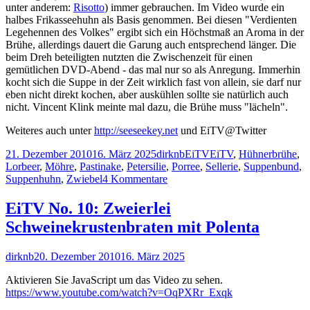
unter anderem:
Risotto
) immer gebrauchen. Im Video wurde ein
halbes Frikasseehuhn als Basis genommen. Bei diesen "Verdienten
Legehennen des Volkes" ergibt sich ein Höchstmaß an Aroma in der
Brühe, allerdings dauert die Garung auch entsprechend länger. Die
beim Dreh beteiligten nutzten die Zwischenzeit für einen
gemütlichen DVD-Abend - das mal nur so als Anregung. Immerhin
kocht sich die Suppe in der Zeit wirklich fast von allein, sie darf nur
eben nicht direkt kochen, aber auskühlen sollte sie natürlich auch
nicht. Vincent Klink meinte mal dazu, die Brühe muss "lächeln".
Weiteres auch unter
http://seeseekey.net
und EiTV@Twitter
Veröffentlicht
Autor
Kategorien
Schlagwörter
21. Dezember 2010
16. März 2025
dirknb
EiTV
EiTV
,
Hühnerbrühe
,
am
Lorbeer
,
Möhre
,
Pastinake
,
Petersilie
,
Porree
,
Sellerie
,
Suppenbund
,
zu
Suppenhuhn
,
Zwiebel
4 Kommentare
EiTV
No.
EiTV No. 10: Zweierlei
11:
Schweinekrustenbraten mit Polenta
Hühnerbrühe
mit
Nudeln
Autor
Veröffentlicht
dirknb
20. Dezember 2010
16. März 2025
am
Aktivieren Sie JavaScript um das Video zu sehen.
https://www.youtube.com/watch?v=OqPXRr_Exqk