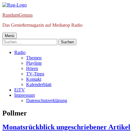
Springe
zum
RundumGenuss
Inhalt
Das Genießermagazin auf Mediatop Radio
Primäres
Menü
Suchen
Menü
nach:
Radio
Themen
Playliste
Hören
TV-Tipps
Kontakt
Kalenderblatt
EiTV
Impressum
Datenschutzerklärung
Schlagwort:
Pollmer
Monatsrückblick ungeschriebener Artikel