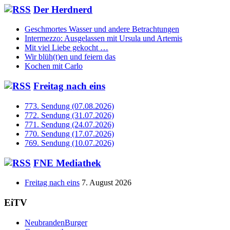
Der Herdnerd
Geschmortes Wasser und andere Betrachtungen
Intermezzo: Ausgelassen mit Ursula und Artemis
Mit viel Liebe gekocht …
Wir blüh(t)en und feiern das
Kochen mit Carlo
Freitag nach eins
773. Sendung (07.08.2026)
772. Sendung (31.07.2026)
771. Sendung (24.07.2026)
770. Sendung (17.07.2026)
769. Sendung (10.07.2026)
FNE Mediathek
Freitag nach eins
7. August 2026
EiTV
NeubrandenBurger