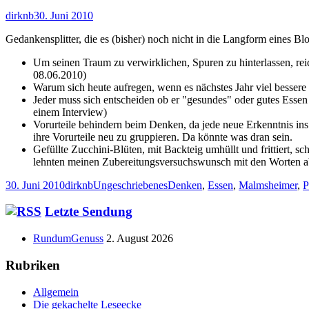
Autor
Veröffentlicht
dirknb
30. Juni 2010
am
Gedankensplitter, die es (bisher) noch nicht in die Langform eines Bl
Um seinen Traum zu verwirklichen, Spuren zu hinterlassen, re
08.06.2010)
Warum sich heute aufregen, wenn es nächstes Jahr viel bessere
Jeder muss sich entscheiden ob er "gesundes" oder gutes Essen
einem Interview)
Vorurteile behindern beim Denken, da jede neue Erkenntnis in
ihre Vorurteile neu zu gruppieren. Da könnte was dran sein.
Gefüllte Zucchini-Blüten, mit Backteig umhüllt und frittiert, s
lehnten meinen Zubereitungsversuchswunsch mit den Worten ab
Veröffentlicht
Autor
Kategorien
Schlagwörter
30. Juni 2010
dirknb
Ungeschriebenes
Denken
,
Essen
,
Malmsheimer
,
P
am
Haupt-
Letzte Sendung
Seitenleiste
RundumGenuss
2. August 2026
Rubriken
Allgemein
Die gekachelte Leseecke