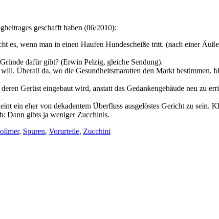
ogbeitrages geschafft haben (06/2010):
icht es, wenn man in einen Haufen Hundescheiße tritt. (nach einer Ä
 Gründe dafür gibt? (Erwin Pelzig, gleiche Sendung).
 will. Überall da, wo die Gesundheitsmarotten den Markt bestimmen, ble
s deren Gerüst eingebaut wird, anstatt das Gedankengebäude neu zu er
cheint ein eher von dekadentem Überfluss ausgelöstes Gericht zu sein. K
: Dann gibts ja weniger Zucchinis.
ollmer
,
Spuren
,
Vorurteile
,
Zucchini