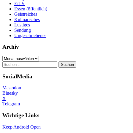
EiTV
Essen (öffentlich)
Geistreiches
Kulinarisches
Lustiges
Sendung
Ungeschriebenes
Archiv
Archiv
Suchen
nach:
SocialMedia
Mastodon
Bluesky
X
Telegram
Wichtige Links
Keep Android Open