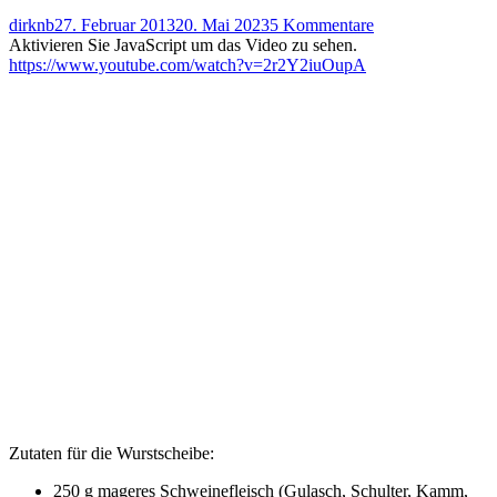
Autor
Veröffentlicht
zu
dirknb
27. Februar 2013
20. Mai 2023
5 Kommentare
am
EiTV
Aktivieren Sie JavaScript um das Video zu sehen.
No.
https://www.youtube.com/watch?v=2r2Y2iuOupA
19
–
Currywurstburge
Zutaten für die Wurstscheibe:
250 g mageres Schweinefleisch (Gulasch, Schulter, Kamm,