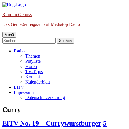
Springe
zum
RundumGenuss
Inhalt
Das Genießermagazin auf Mediatop Radio
Primäres
Menü
Suchen
Menü
nach:
Radio
Themen
Playliste
Hören
TV-Tipps
Kontakt
Kalenderblatt
EiTV
Impressum
Datenschutzerklärung
Schlagwort:
Curry
EiTV No. 19 – Currywurstburger
5