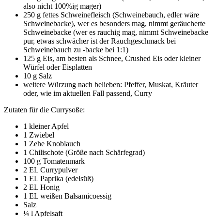
also nicht 100%ig mager)
250 g fettes Schweinefleisch (Schweinebauch, edler wäre
Schweinebacke), wer es besonders mag, nimmt geräucherte
Schweinebacke (wer es rauchig mag, nimmt Schweinebacke
pur, etwas schwächer ist der Rauchgeschmack bei
Schweinebauch zu -backe bei 1:1)
125 g Eis, am besten als Schnee, Crushed Eis oder kleiner
Würfel oder Eisplatten
10 g Salz
weitere Würzung nach belieben: Pfeffer, Muskat, Kräuter
oder, wie im aktuellen Fall passend, Curry
Zutaten für die Currysoße:
1 kleiner Apfel
1 Zwiebel
1 Zehe Knoblauch
1 Chilischote (Größe nach Schärfegrad)
100 g Tomatenmark
2 EL Currypulver
1 EL Paprika (edelsüß)
2 EL Honig
1 EL weißen Balsamicoessig
Salz
¼ l Apfelsaft