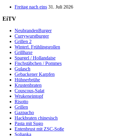
Freitag nach eins
31. Juli 2026
EiTV
NeubrandenBurger
Currywurstburger
Grillen 2
Winterl. Frühlingsrollen
Grillhaxe
Spargel / Hollandaise
Fischstäbchen / Pommes
Gulasch
Gebackener Karpfen
Hühnerbrühe
Krustenbraten
Couscous-Salat
Wrukeneintopf
Risotto
Grillen
Gazpacho
Hackbraten chinesisch
Pasta mit Sugo
Entenbrust mit ZSC-Soße
Soljanka