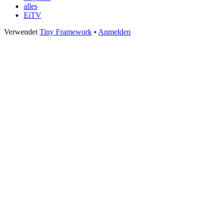
alles
EiTV
Footer
Verwendet
Tiny Framework
•
Anmelden
Inhalt