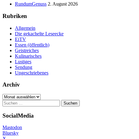
Seitenleiste
–
RundumGenuss
2. August 2026
Currywurstburger
Rubriken
Allgemein
Die gekachelte Leseecke
EiTV
Essen (öffentlich)
Geistreiches
Kulinarisches
Lustiges
Sendung
Ungeschriebenes
Archiv
Archiv
Suchen
nach:
SocialMedia
Mastodon
Bluesky
X