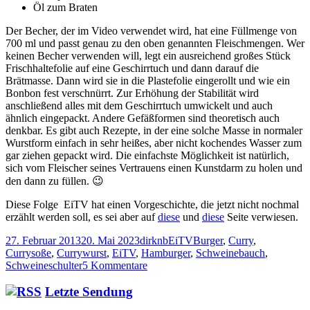
Öl zum Braten
Der Becher, der im Video verwendet wird, hat eine Füllmenge von
700 ml und passt genau zu den oben genannten Fleischmengen. Wer
keinen Becher verwenden will, legt ein ausreichend großes Stück
Frischhaltefolie auf eine Geschirrtuch und dann darauf die
Brätmasse. Dann wird sie in die Plastefolie eingerollt und wie ein
Bonbon fest verschnürrt. Zur Erhöhung der Stabilität wird
anschließend alles mit dem Geschirrtuch umwickelt und auch
ähnlich eingepackt. Andere Gefäßformen sind theoretisch auch
denkbar. Es gibt auch Rezepte, in der eine solche Masse in normaler
Wurstform einfach in sehr heißes, aber nicht kochendes Wasser zum
gar ziehen gepackt wird. Die einfachste Möglichkeit ist natürlich,
sich vom Fleischer seines Vertrauens einen Kunstdarm zu holen und
den dann zu füllen. 😉
Diese Folge EiTV hat einen Vorgeschichte, die jetzt nicht nochmal
erzählt werden soll, es sei aber auf
diese
und
diese
Seite verwiesen.
Veröffentlicht
Autor
Kategorien
Schlagwörter
27. Februar 2013
20. Mai 2023
dirknb
EiTV
Burger
,
Curry
,
am
Currysoße
,
Currywurst
,
EiTV
,
Hamburger
,
Schweinebauch
,
zu
Schweineschulter
5 Kommentare
EiTV
No.
Haupt-
Letzte Sendung
19