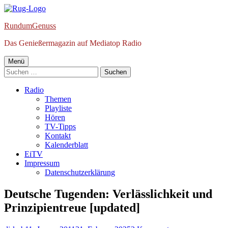
Springe
zum
RundumGenuss
Inhalt
Das Genießermagazin auf Mediatop Radio
Primäres
Menü
Suchen
Menü
nach:
Radio
Themen
Playliste
Hören
TV-Tipps
Kontakt
Kalenderblatt
EiTV
Impressum
Datenschutzerklärung
Deutsche Tugenden: Verlässlichkeit und
Prinzipientreue [updated]