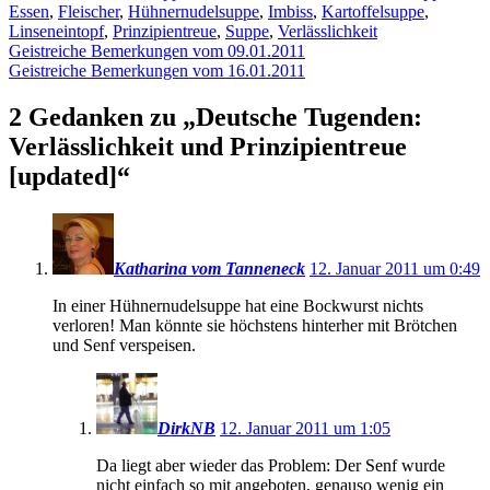
Essen
,
Fleischer
,
Hühnernudelsuppe
,
Imbiss
,
Kartoffelsuppe
,
Linseneintopf
,
Prinzipientreue
,
Suppe
,
Verlässlichkeit
Beitragsnavigation
Vorheriger
Geistreiche Bemerkungen vom 09.01.2011
Beitrag:
Nächster
Geistreiche Bemerkungen vom 16.01.2011
Beitrag
2 Gedanken zu „
Deutsche Tugenden:
Verlässlichkeit und Prinzipientreue
[updated]
“
Katharina vom Tanneneck
12. Januar 2011 um 0:49
In einer Hühnernudelsuppe hat eine Bockwurst nichts
verloren! Man könnte sie höchstens hinterher mit Brötchen
und Senf verspeisen.
DirkNB
12. Januar 2011 um 1:05
Da liegt aber wieder das Problem: Der Senf wurde
nicht einfach so mit angeboten, genauso wenig ein