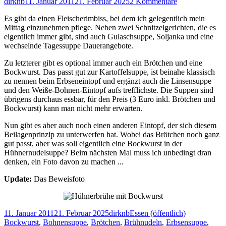
Autor
Veröffentlicht
zu
dirknb
11. Januar 2011
21. Februar 2025
2 Kommentare
am
Deutsche
Es gibt da einen Fleischerimbiss, bei dem ich gelegentlich mein
Tugenden:
Mittag einzunehmen pflege. Neben zwei Schnitzelgerichten, die es
Verlässlichkeit
eigentlich immer gibt, sind auch Gulaschsuppe, Soljanka und eine
und
wechselnde Tagessuppe Dauerangebote.
Prinzipientreue
[updated]
Zu letzterer gibt es optional immer auch ein Brötchen und eine
Bockwurst. Das passt gut zur Kartoffelsuppe, ist beinahe klassisch
zu nennen beim Erbseneintopf und ergänzt auch die Linsensuppe
und den Weiße-Bohnen-Eintopf aufs trefflichste. Die Suppen sind
übrigens durchaus essbar, für den Preis (3 Euro inkl. Brötchen und
Bockwurst) kann man nicht mehr erwarten.
Nun gibt es aber auch noch einen anderen Eintopf, der sich diesem
Beilagenprinzip zu unterwerfen hat. Wobei das Brötchen noch ganz
gut passt, aber was soll eigentlich eine Bockwurst in der
Hühnernudelsuppe? Beim nächsten Mal muss ich unbedingt dran
denken, ein Foto davon zu machen ...
Update:
Das Beweisfoto
Veröffentlicht
Autor
Kategorien
Schlagwörte
11. Januar 2011
21. Februar 2025
dirknb
Essen (öffentlich)
am
Bockwurst
,
Bohnensuppe
,
Brötchen
,
Brühnudeln
,
Erbsensuppe
,