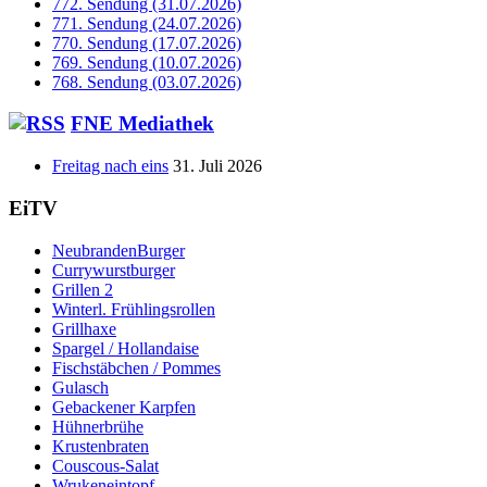
772. Sendung (31.07.2026)
771. Sendung (24.07.2026)
770. Sendung (17.07.2026)
769. Sendung (10.07.2026)
768. Sendung (03.07.2026)
FNE Mediathek
Freitag nach eins
31. Juli 2026
EiTV
NeubrandenBurger
Currywurstburger
Grillen 2
Winterl. Frühlingsrollen
Grillhaxe
Spargel / Hollandaise
Fischstäbchen / Pommes
Gulasch
Gebackener Karpfen
Hühnerbrühe
Krustenbraten
Couscous-Salat
Wrukeneintopf