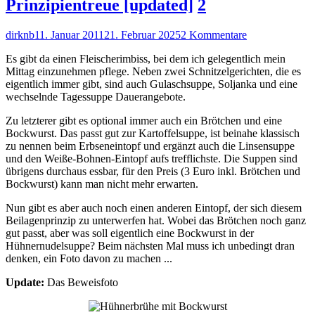
Prinzipientreue [updated]
2
Autor
Veröffentlicht
zu
dirknb
11. Januar 2011
21. Februar 2025
2 Kommentare
am
Deutsche
Es gibt da einen Fleischerimbiss, bei dem ich gelegentlich mein
Tugenden:
Mittag einzunehmen pflege. Neben zwei Schnitzelgerichten, die es
Verlässlichkeit
eigentlich immer gibt, sind auch Gulaschsuppe, Soljanka und eine
und
wechselnde Tagessuppe Dauerangebote.
Prinzipientreue
[updated]
Zu letzterer gibt es optional immer auch ein Brötchen und eine
Bockwurst. Das passt gut zur Kartoffelsuppe, ist beinahe klassisch
zu nennen beim Erbseneintopf und ergänzt auch die Linsensuppe
und den Weiße-Bohnen-Eintopf aufs trefflichste. Die Suppen sind
übrigens durchaus essbar, für den Preis (3 Euro inkl. Brötchen und
Bockwurst) kann man nicht mehr erwarten.
Nun gibt es aber auch noch einen anderen Eintopf, der sich diesem
Beilagenprinzip zu unterwerfen hat. Wobei das Brötchen noch ganz
gut passt, aber was soll eigentlich eine Bockwurst in der
Hühnernudelsuppe? Beim nächsten Mal muss ich unbedingt dran
denken, ein Foto davon zu machen ...
Update:
Das Beweisfoto