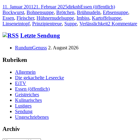
Veröffentlicht
Autor
Kategorien
Schlagwörte
11. Januar 2011
21. Februar 2025
dirknb
Essen (öffentlich)
am
Bockwurst
,
Bohnensuppe
,
Brötchen
,
Brühnudeln
,
Erbsensuppe
,
Essen
,
Fleischer
,
Hühnernudelsuppe
,
Imbiss
,
Kartoffelsuppe
,
z
Linseneintopf
,
Prinzipientreue
,
Suppe
,
Verlässlichkeit
2 Kommentare
D
T
Haupt-
Letzte Sendung
V
Seitenleiste
u
RundumGenuss
2. August 2026
P
[
Rubriken
Allgemein
Die gekachelte Leseecke
EiTV
Essen (öffentlich)
Geistreiches
Kulinarisches
Lustiges
Sendung
Ungeschriebenes
Archiv