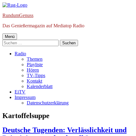
Springe
zum
RundumGenuss
Inhalt
Das Genießermagazin auf Mediatop Radio
Primäres
Menü
Suchen
Menü
nach:
Radio
Themen
Playliste
Hören
TV-Tipps
Kontakt
Kalenderblatt
EiTV
Impressum
Datenschutzerklärung
Schlagwort:
Kartoffelsuppe
Deutsche Tugenden: Verlässlichkeit und