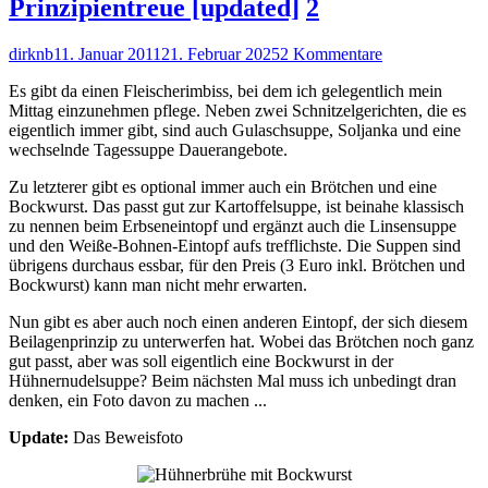
Prinzipientreue [updated]
2
Autor
Veröffentlicht
zu
dirknb
11. Januar 2011
21. Februar 2025
2 Kommentare
am
Deutsche
Es gibt da einen Fleischerimbiss, bei dem ich gelegentlich mein
Tugenden:
Mittag einzunehmen pflege. Neben zwei Schnitzelgerichten, die es
Verlässlichkeit
eigentlich immer gibt, sind auch Gulaschsuppe, Soljanka und eine
und
wechselnde Tagessuppe Dauerangebote.
Prinzipientreue
[updated]
Zu letzterer gibt es optional immer auch ein Brötchen und eine
Bockwurst. Das passt gut zur Kartoffelsuppe, ist beinahe klassisch
zu nennen beim Erbseneintopf und ergänzt auch die Linsensuppe
und den Weiße-Bohnen-Eintopf aufs trefflichste. Die Suppen sind
übrigens durchaus essbar, für den Preis (3 Euro inkl. Brötchen und
Bockwurst) kann man nicht mehr erwarten.
Nun gibt es aber auch noch einen anderen Eintopf, der sich diesem
Beilagenprinzip zu unterwerfen hat. Wobei das Brötchen noch ganz
gut passt, aber was soll eigentlich eine Bockwurst in der
Hühnernudelsuppe? Beim nächsten Mal muss ich unbedingt dran
denken, ein Foto davon zu machen ...
Update:
Das Beweisfoto