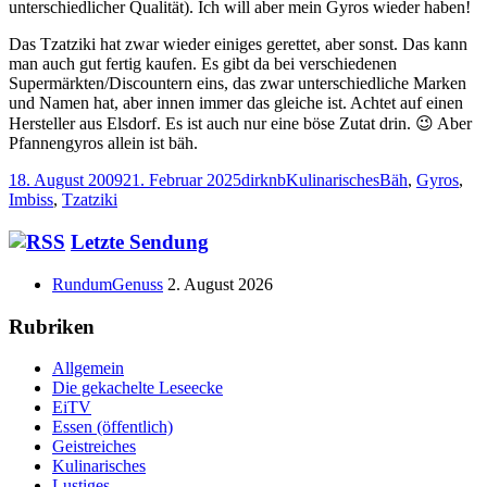
unterschiedlicher Qualität). Ich will aber mein Gyros wieder haben!
Das Tzatziki hat zwar wieder einiges gerettet, aber sonst. Das kann
man auch gut fertig kaufen. Es gibt da bei verschiedenen
Supermärkten/Discountern eins, das zwar unterschiedliche Marken
und Namen hat, aber innen immer das gleiche ist. Achtet auf einen
Hersteller aus Elsdorf. Es ist auch nur eine böse Zutat drin. 😉 Aber
Pfannengyros allein ist bäh.
Veröffentlicht
Autor
Kategorien
Schlagwörter
18. August 2009
21. Februar 2025
dirknb
Kulinarisches
Bäh
,
Gyros
,
am
Imbiss
,
Tzatziki
Haupt-
Letzte Sendung
Seitenleiste
RundumGenuss
2. August 2026
Rubriken
Allgemein
Die gekachelte Leseecke
EiTV
Essen (öffentlich)
Geistreiches
Kulinarisches
Lustiges