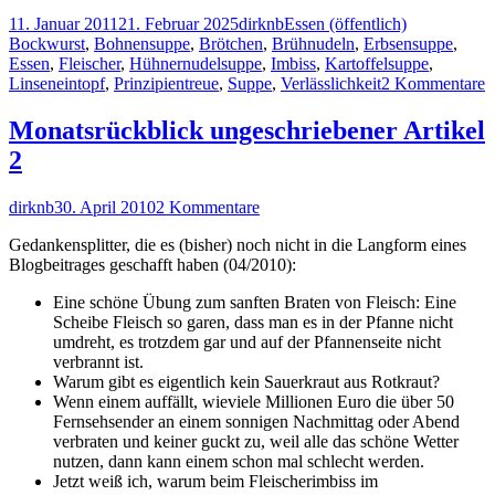
Veröffentlicht
Autor
Kategorien
Schlagwörte
11. Januar 2011
21. Februar 2025
dirknb
Essen (öffentlich)
am
Bockwurst
,
Bohnensuppe
,
Brötchen
,
Brühnudeln
,
Erbsensuppe
,
Essen
,
Fleischer
,
Hühnernudelsuppe
,
Imbiss
,
Kartoffelsuppe
,
z
Linseneintopf
,
Prinzipientreue
,
Suppe
,
Verlässlichkeit
2 Kommentare
D
T
Monatsrückblick ungeschriebener Artikel
V
2
u
P
[
Autor
Veröffentlicht
zu
dirknb
30. April 2010
2 Kommentare
am
Monatsrückblick
Gedankensplitter, die es (bisher) noch nicht in die Langform eines
ungeschriebener
Blogbeitrages geschafft haben (04/2010):
Artikel
Eine schöne Übung zum sanften Braten von Fleisch: Eine
Scheibe Fleisch so garen, dass man es in der Pfanne nicht
umdreht, es trotzdem gar und auf der Pfannenseite nicht
verbrannt ist.
Warum gibt es eigentlich kein Sauerkraut aus Rotkraut?
Wenn einem auffällt, wieviele Millionen Euro die über 50
Fernsehsender an einem sonnigen Nachmittag oder Abend
verbraten und keiner guckt zu, weil alle das schöne Wetter
nutzen, dann kann einem schon mal schlecht werden.
Jetzt weiß ich, warum beim Fleischerimbiss im