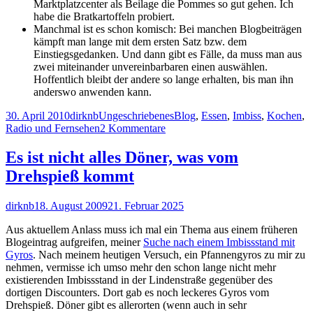
Marktplatzcenter als Beilage die Pommes so gut gehen. Ich
habe die Bratkartoffeln probiert.
Manchmal ist es schon komisch: Bei manchen Blogbeiträgen
kämpft man lange mit dem ersten Satz bzw. dem
Einstiegsgedanken. Und dann gibt es Fälle, da muss man aus
zwei miteinander unvereinbarbaren einen auswählen.
Hoffentlich bleibt der andere so lange erhalten, bis man ihn
anderswo anwenden kann.
Veröffentlicht
Autor
Kategorien
Schlagwörter
30. April 2010
dirknb
Ungeschriebenes
Blog
,
Essen
,
Imbiss
,
Kochen
,
am
zu
Radio und Fernsehen
2 Kommentare
Monatsrückblick
ungeschriebener
Es ist nicht alles Döner, was vom
Artikel
Drehspieß kommt
Autor
Veröffentlicht
dirknb
18. August 2009
21. Februar 2025
am
Aus aktuellem Anlass muss ich mal ein Thema aus einem früheren
Blogeintrag aufgreifen, meiner
Suche nach einem Imbissstand mit
Gyros
. Nach meinem heutigen Versuch, ein Pfannengyros zu mir zu
nehmen, vermisse ich umso mehr den schon lange nicht mehr
existierenden Imbissstand in der Lindenstraße gegenüber des
dortigen Discounters. Dort gab es noch leckeres Gyros vom
Drehspieß. Döner gibt es allerorten (wenn auch in sehr