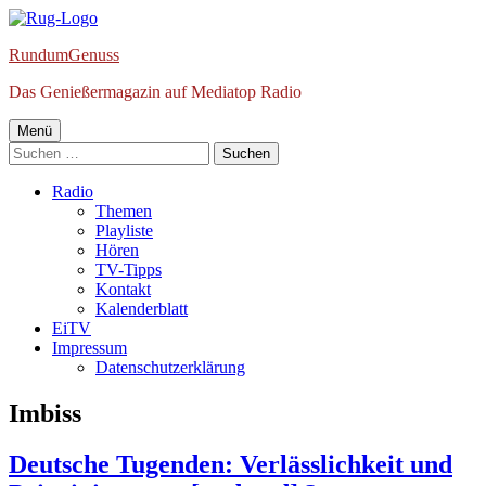
Springe
zum
RundumGenuss
Inhalt
Das Genießermagazin auf Mediatop Radio
Primäres
Menü
Suchen
Menü
nach:
Radio
Themen
Playliste
Hören
TV-Tipps
Kontakt
Kalenderblatt
EiTV
Impressum
Datenschutzerklärung
Schlagwort:
Imbiss
Deutsche Tugenden: Verlässlichkeit und