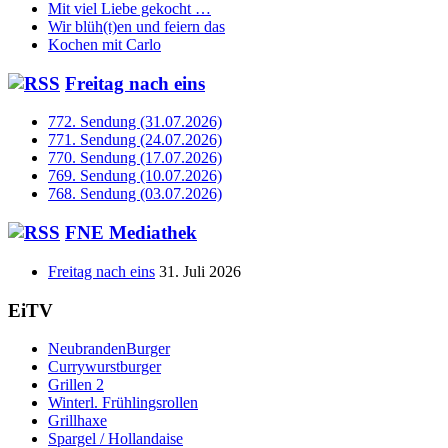
Mit viel Liebe gekocht …
Wir blüh(t)en und feiern das
Kochen mit Carlo
Freitag nach eins
772. Sendung (31.07.2026)
771. Sendung (24.07.2026)
770. Sendung (17.07.2026)
769. Sendung (10.07.2026)
768. Sendung (03.07.2026)
FNE Mediathek
Freitag nach eins
31. Juli 2026
EiTV
NeubrandenBurger
Currywurstburger
Grillen 2
Winterl. Frühlingsrollen
Grillhaxe
Spargel / Hollandaise